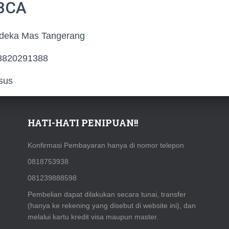
 BCA
deka Mas Tangerang
8820291388
nsus
HATI-HATI PENIPUAN!!
Konfirmasi Pembayaran hanya di nomor telepon
0818753938
081239888598
Pembelian dapat dilakukan secara tunai, transfer
(hanya ke rekening yang disebut di website ini), dan
melalui kartu kredit visa maupun master.