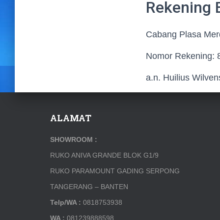
Rekening
Cabang Plasa Mer
Nomor Rekening: 
a.n. Huilius Wilve
ALAMAT
SHOWROOM :
RUKO ANIVA GRANDE BLOK G1/9
RUKO PARAMOUNT GADING SERPONG
TANGERANG – BANTEN
Telp/WA :
0818753938
WA :
081239888598